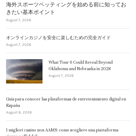
海外スポーツベッティングを始める前に知ってお
きたい基本ポイント
August 7, 2026
オンラインカジノを安全に楽しむための完全ガイド
August 7, 2026
What Tour 6 Could Reveal Beyond
Oklahoma and Nebraska in 2028
August 7, 2026
Guía para conocer las plataformas de entretenimiento digital en
España
August 6, 2026
I migliori casino non AAMS: come scegliere una piattaforma