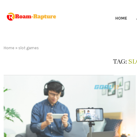
HOME
Home
»
slot games
TAG:
SL