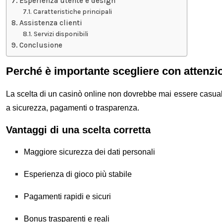
Esperienza utente e design
Caratteristiche principali
Assistenza clienti
Servizi disponibili
Conclusione
Perché è importante scegliere con attenzi
La scelta di un casinò online non dovrebbe mai essere casual
a sicurezza, pagamenti o trasparenza.
Vantaggi di una scelta corretta
Maggiore sicurezza dei dati personali
Esperienza di gioco più stabile
Pagamenti rapidi e sicuri
Bonus trasparenti e reali