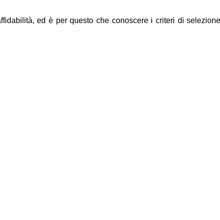
 affidabilità, ed è per questo che conoscere i criteri di selezion