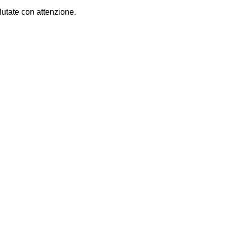
utate con attenzione.