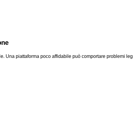
one
e. Una piattaforma poco affidabile può comportare problemi leg